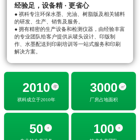
经验足，设备精 · 更省心
种
● 祺科专注环保水墨、光油、树脂版及相关辅料
●
的研发、生产、销售及服务。
包
● 拥有精密的生产设备和检测仪器，由经验丰富
墨
的专业团队给客户提供从唛头设计、印版制
胶
作、水墨配送到印刷培训等一站式服务和印刷
●
解决方案。
住
2010
3000
年
㎡
祺科成立于2010年
厂房占地面积
50
100
+
+