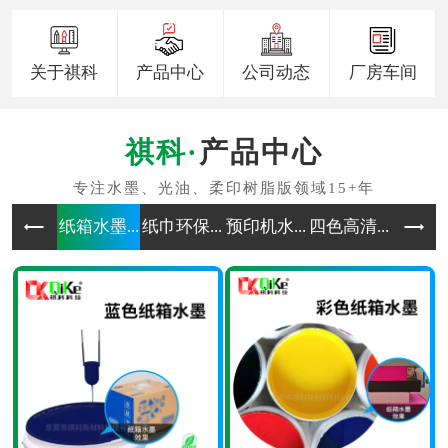
关于祺科
产品中心
公司动态
厂房车间
产品中心
纸箱水墨...
纸巾环保...
预印机水...
四色高清...
无纺布水