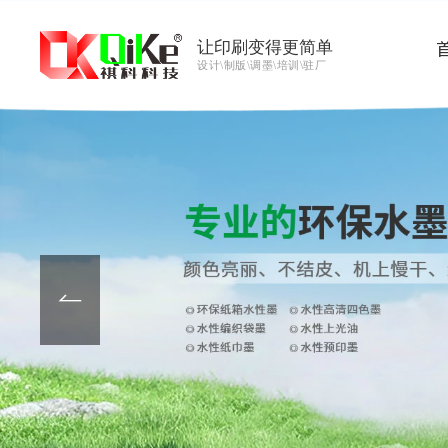
让印刷变得更简单
设计\制版\调墨\培训\驻厂
