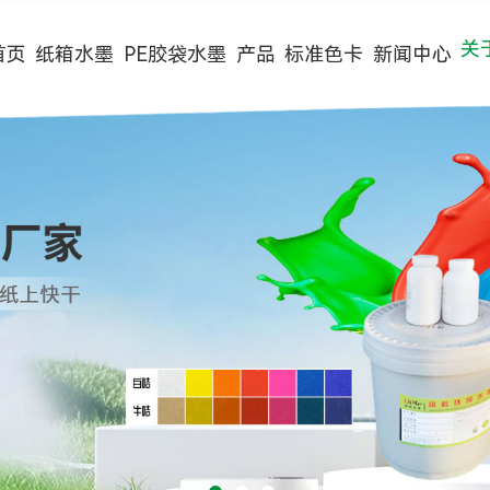
关
首页
纸箱水墨
PE胶袋水墨
产品
标准色卡
新闻中心
纸箱水墨系列
标准色卡
公司动态
公司简介
纸巾环保水墨系列
四色墨样版
行业动态
生产实力
预印机水墨
常用国际色卡
常见问题
合作伙伴
四色高清水墨系列
客户案例
无纺布水墨系列
视频中心
装饰纸水墨系列
资质证书
水性光油系列