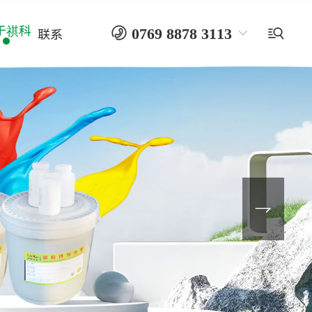
于祺科

0769 8878 3113

联系
180 2904 3113 黄先生
纸箱水墨
环保水墨
纸巾水墨

编织袋水墨
PE水墨
纸箱制版
纸箱水墨厂家
水墨生产厂家