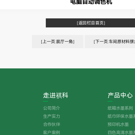
电脑自动调色机
[返回栏目首页]
[上一页:展厅一角]
[下一页:车间原材料摆
走进祺科
产品中心
公司简介
纸箱水墨系列
生产实力
纸巾环保水墨
合作伙伴
预印机水墨
客户案例
四色高清水墨