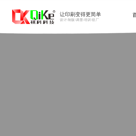
让印刷变得更简单
设计\制版\调墨\培训\驻厂