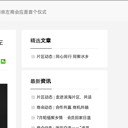
请宗左商会应是首个仪式
精选
文章
左
片区动态 | 同心同行 同聚水乡
——商会水乡片区年末联谊聚会
圆满举行
最新
资讯
片区动态 | 走进滨海片区，共话
智造未来
商会动态 | 合作共赢 商机共融
——商会7月会员回家日暨资源
7月轮值聚乡情 · 会员回家日温