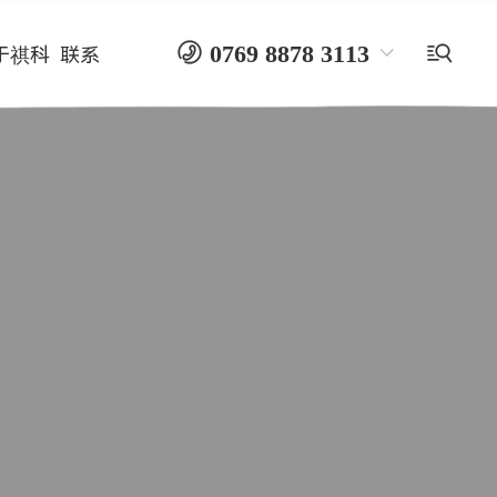

0769 8878 3113

于祺科
联系
180 2904 3113 黄先生
纸箱水墨
环保水墨
纸巾水墨
编织袋水墨
PE水墨
纸箱制版
纸箱水墨厂家
水墨生产厂家