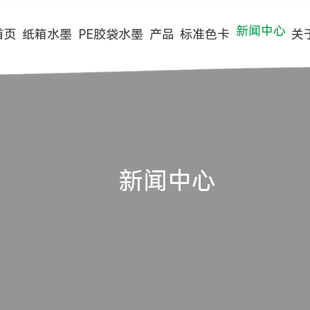
新闻中心
首页
纸箱水墨
PE胶袋水墨
产品
标准色卡
关
纸箱水墨系列
标准色卡
公司动态
公司简介
纸巾环保水墨系列
四色墨样版
行业动态
生产实力
预印机水墨
常用国际色卡
常见问题
合作伙伴
新闻中心
四色高清水墨系列
客户案例
无纺布水墨系列
视频中心
装饰纸水墨系列
资质证书
水性光油系列