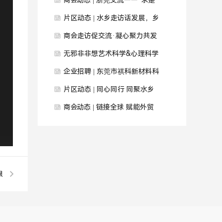
对接交流回顾
馨预告
商会动态 | 浙莞交流——“求是
智汇·桂商同心”产业发展交流活
片区动态 | 水乡走访话发展，乡
动
情共融促合作
商会走访促交流·凝心聚力共发
展
无邪非非想艺术科学&心理科学
联合实验室开业季，会举办多次
企业招聘 | 东莞市祺科新材料科
开业仪式，邀请宗左商会应是首
技有限公司期待您的加入！
片区动态 | 同心同行 同聚水乡
个仪式
——商会水乡片区年末联谊聚会
商会动态 | 链接全球 赋能外贸
圆满举行
——国际贸易工作委员会交流会
暨走进“声一时代”活动圆满举行
限
！