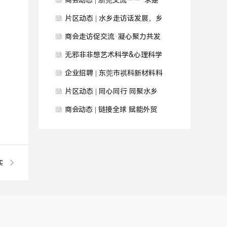
对接交流回顾
馨预告
商会动态 | 浙莞交流——“求是
智汇·桂商同心”产业发展交流活
片区动态 | 水乡走访话发展，乡
动
情共融促合作
商会走访促交流·凝心聚力共发
展
无邪非非想艺术科学&心理科学
联合实验室开业季，会举办多次
企业招聘 | 东莞市祺科新材料科
开业仪式，邀请宗左商会应是首
技有限公司期待您的加入！
片区动态 | 同心同行 同聚水乡
个仪式
——商会水乡片区年末联谊聚会
商会动态 | 链接全球 赋能外贸
圆满举行
——国际贸易工作委员会交流会
暨走进“声一时代”活动圆满举行
实
左
式