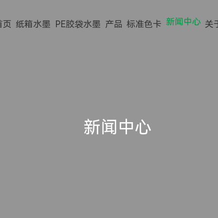
新闻中心
首页
纸箱水墨
PE胶袋水墨
产品
标准色卡
关
纸箱水墨系列
标准色卡
公司动态
公司简介
纸巾环保水墨系列
四色墨样版
行业动态
生产实力
预印机水墨
常用国际色卡
常见问题
合作伙伴
新闻中心
四色高清水墨系列
客户案例
无纺布水墨系列
视频中心
装饰纸水墨系列
资质证书
水性光油系列