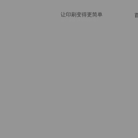
让印刷变得更简单
设计\制版\调墨\培训\驻厂