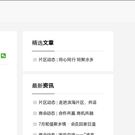
精选
文章
片区动态 | 同心同行 同聚水乡
——商会水乡片区年末联谊聚会
圆满举行
最新
资讯
片区动态 | 走进滨海片区，共话
智造未来
商会动态 | 合作共赢 商机共融
——商会7月会员回家日暨资源
7月轮值聚乡情 · 会员回家日温