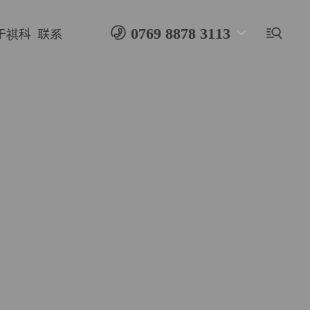

0769 8878 3113

于祺科
联系
180 2904 3113 黄先生
纸箱水墨
环保水墨
纸巾水墨
编织袋水墨
PE水墨
纸箱制版
纸箱水墨厂家
水墨生产厂家