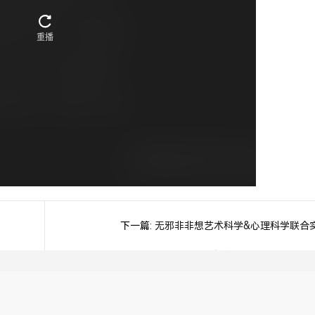
下一篇:
无邪非非想艺术科学&心理科学联合
验室开业季，会举办多次开业仪式，邀请宗
商会应是首个仪